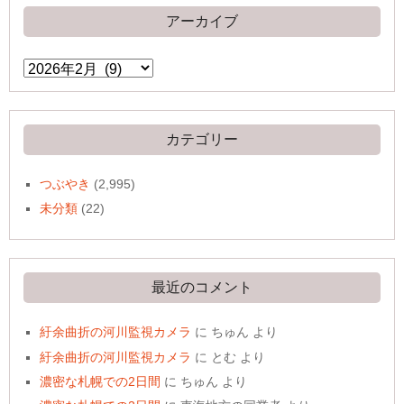
アーカイブ
ア
ー
カ
イ
ブ
カテゴリー
つぶやき
(2,995)
未分類
(22)
最近のコメント
紆余曲折の河川監視カメラ
に
ちゅん
より
紆余曲折の河川監視カメラ
に
とむ
より
濃密な札幌での2日間
に
ちゅん
より