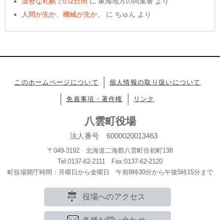
濃密な札幌での2日間
に
東海地方の同業者
より
人間が先か、機械が先か。
に
ちゅん
より
このホームページについて
個人情報の取り扱いについて
免責事項・著作権
リンク
八雲町役場
法人番号 6000020013463
〒049-3192 北海道二海郡八雲町住初町138
Tel:0137-62-2111 Fax:0137-62-2120
町役場開庁時間：月曜日から金曜日 午前8時30分から午後5時15分まで
役場へのアクセス