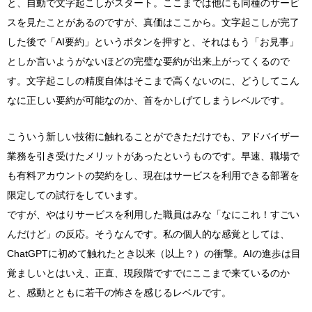
と、自動で文字起こしがスタート。ここまでは他にも同種のサービ
スを見たことがあるのですが、真価はここから。文字起こしが完了
した後で「AI要約」というボタンを押すと、それはもう「お見事」
としか言いようがないほどの完璧な要約が出来上がってくるので
す。文字起こしの精度自体はそこまで高くないのに、どうしてこん
なに正しい要約が可能なのか、首をかしげてしまうレベルです。
こういう新しい技術に触れることができただけでも、アドバイザー
業務を引き受けたメリットがあったというものです。早速、職場で
も有料アカウントの契約をし、現在はサービスを利用できる部署を
限定しての試行をしています。
ですが、やはりサービスを利用した職員はみな「なにこれ！すごい
んだけど」の反応。そうなんです。私の個人的な感覚としては、
ChatGPTに初めて触れたとき以来（以上？）の衝撃。AIの進歩は目
覚ましいとはいえ、正直、現段階ですでにここまで来ているのか
と、感動とともに若干の怖さを感じるレベルです。