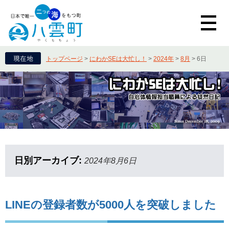
トップページ
>
にわかSEは大忙し！
>
2024年
>
8月
>
6日
日別アーカイブ:
2024年8月6日
LINEの登録者数が5000人を突破しました