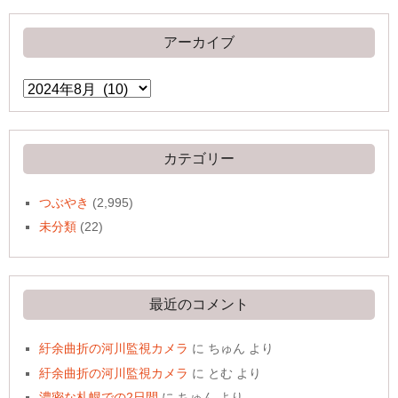
アーカイブ
ア
ー
カ
イ
ブ
カテゴリー
つぶやき
(2,995)
未分類
(22)
最近のコメント
紆余曲折の河川監視カメラ
に
ちゅん
より
紆余曲折の河川監視カメラ
に
とむ
より
濃密な札幌での2日間
に
ちゅん
より