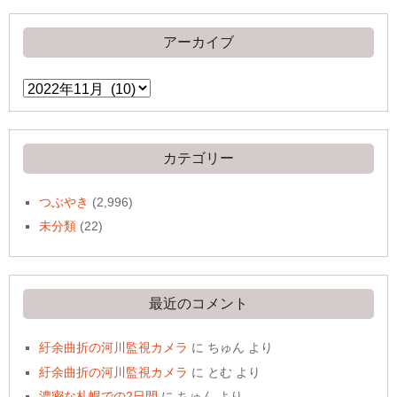
アーカイブ
ア
ー
カ
イ
ブ
カテゴリー
つぶやき
(2,996)
未分類
(22)
最近のコメント
紆余曲折の河川監視カメラ
に
ちゅん
より
紆余曲折の河川監視カメラ
に
とむ
より
濃密な札幌での2日間
に
ちゅん
より