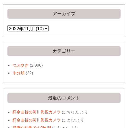
アーカイブ
ア
ー
カ
イ
ブ
カテゴリー
つぶやき
(2,996)
未分類
(22)
最近のコメント
紆余曲折の河川監視カメラ
に
ちゅん
より
紆余曲折の河川監視カメラ
に
とむ
より
濃密な札幌での2日間
に
ちゅん
より