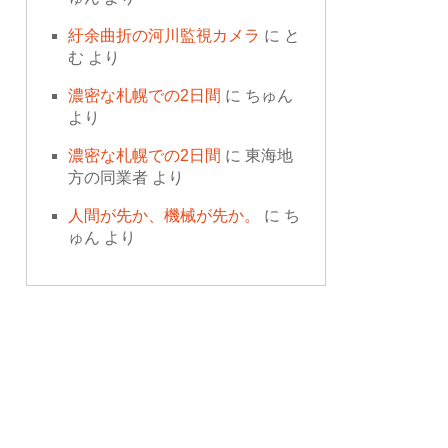
紆余曲折の河川監視カメラ
に
と
む
より
濃密な札幌での2日間
に
ちゅん
より
濃密な札幌での2日間
に
東海地
方の同業者
より
人間が先か、機械が先か。
に
ち
ゅん
より