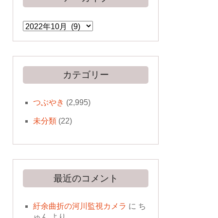
ア
ー
カ
イ
ブ
カテゴリー
つぶやき
(2,995)
未分類
(22)
最近のコメント
紆余曲折の河川監視カメラ
に
ち
ゅん
より