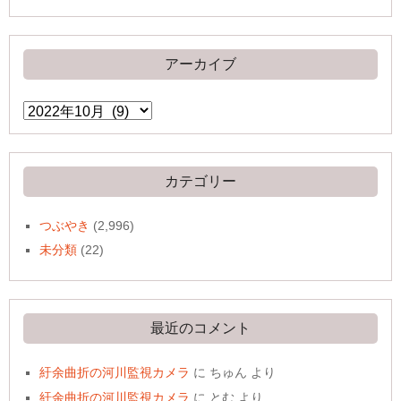
アーカイブ
ア
ー
カ
イ
ブ
カテゴリー
つぶやき
(2,996)
未分類
(22)
最近のコメント
紆余曲折の河川監視カメラ
に
ちゅん
より
紆余曲折の河川監視カメラ
に
とむ
より