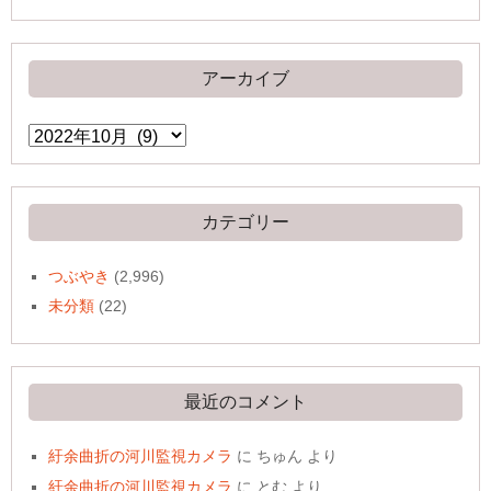
アーカイブ
ア
ー
カ
イ
ブ
カテゴリー
つぶやき
(2,996)
未分類
(22)
最近のコメント
紆余曲折の河川監視カメラ
に
ちゅん
より
紆余曲折の河川監視カメラ
に
とむ
より