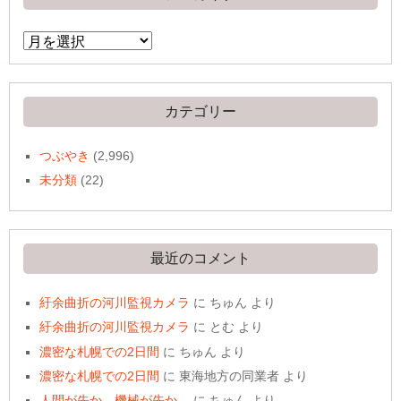
ア
ー
カ
イ
ブ
カテゴリー
つぶやき
(2,996)
未分類
(22)
最近のコメント
紆余曲折の河川監視カメラ
に
ちゅん
より
紆余曲折の河川監視カメラ
に
とむ
より
濃密な札幌での2日間
に
ちゅん
より
濃密な札幌での2日間
に
東海地方の同業者
より
人間が先か、機械が先か。
に
ちゅん
より