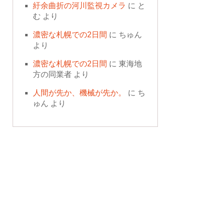
紆余曲折の河川監視カメラ
に
と
む
より
濃密な札幌での2日間
に
ちゅん
より
濃密な札幌での2日間
に
東海地
方の同業者
より
人間が先か、機械が先か。
に
ち
ゅん
より