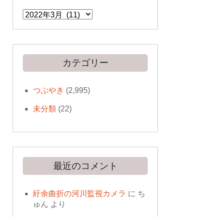
ア
ー
カ
イ
ブ
カテゴリー
つぶやき
(2,995)
未分類
(22)
最近のコメント
紆余曲折の河川監視カメラ
に
ち
ゅん
より