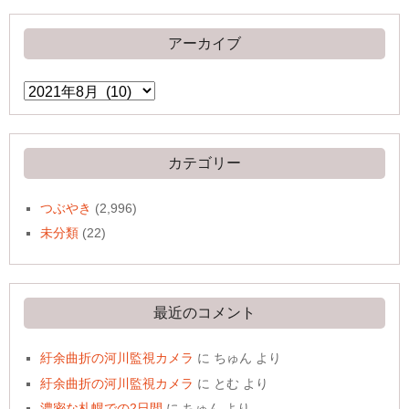
アーカイブ
ア
ー
カ
イ
ブ
カテゴリー
つぶやき
(2,996)
未分類
(22)
最近のコメント
紆余曲折の河川監視カメラ
に
ちゅん
より
紆余曲折の河川監視カメラ
に
とむ
より
濃密な札幌での2日間
に
ちゅん
より