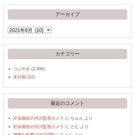
アーカイブ
ア
ー
カ
イ
ブ
カテゴリー
つぶやき
(2,996)
未分類
(22)
最近のコメント
紆余曲折の河川監視カメラ
に
ちゅん
より
紆余曲折の河川監視カメラ
に
とむ
より
濃密な札幌での2日間
に
ちゅん
より