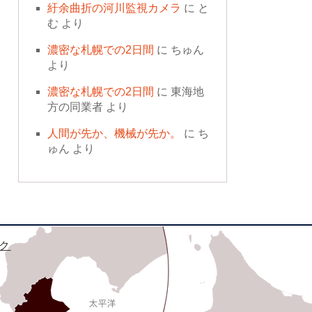
紆余曲折の河川監視カメラ
に
と
む
より
濃密な札幌での2日間
に
ちゅん
より
濃密な札幌での2日間
に
東海地
方の同業者
より
人間が先か、機械が先か。
に
ち
ゅん
より
ク