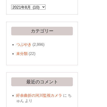
ア
ー
カ
イ
ブ
カテゴリー
つぶやき
(2,996)
未分類
(22)
最近のコメント
紆余曲折の河川監視カメラ
に
ち
ゅん
より