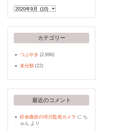
ア
ー
カ
イ
ブ
カテゴリー
つぶやき
(2,996)
未分類
(22)
最近のコメント
紆余曲折の河川監視カメラ
に
ち
ゅん
より