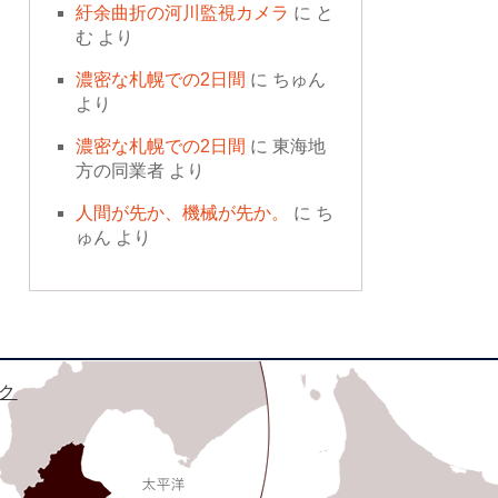
紆余曲折の河川監視カメラ
に
と
む
より
濃密な札幌での2日間
に
ちゅん
より
濃密な札幌での2日間
に
東海地
方の同業者
より
人間が先か、機械が先か。
に
ち
ゅん
より
ク