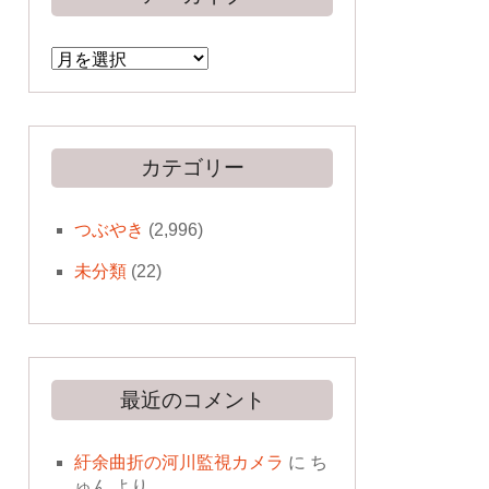
ア
ー
カ
イ
ブ
カテゴリー
つぶやき
(2,996)
未分類
(22)
最近のコメント
紆余曲折の河川監視カメラ
に
ち
ゅん
より