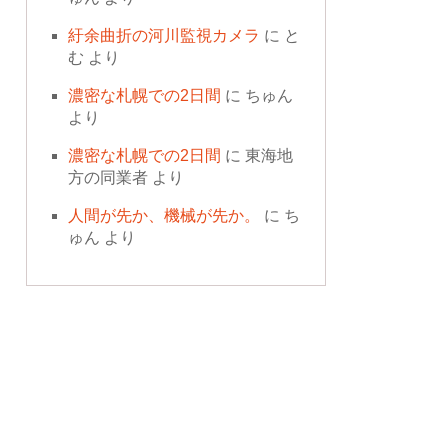
紆余曲折の河川監視カメラ
に
と
む
より
濃密な札幌での2日間
に
ちゅん
より
濃密な札幌での2日間
に
東海地
方の同業者
より
人間が先か、機械が先か。
に
ち
ゅん
より