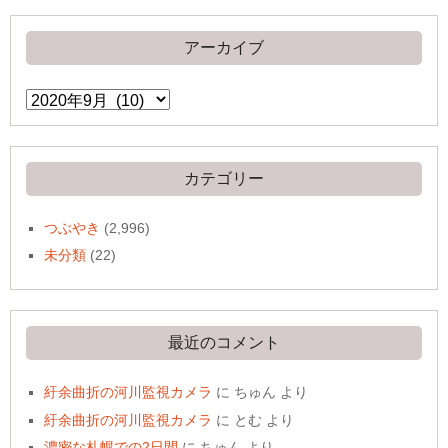
アーカイブ
ア
ー
カ
イ
ブ
カテゴリー
つぶやき
(2,996)
未分類
(22)
最近のコメント
紆余曲折の河川監視カメラ
に
ちゅん
より
紆余曲折の河川監視カメラ
に
とむ
より
濃密な札幌での2日間
に
ちゅん
より