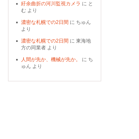
紆余曲折の河川監視カメラ
に
と
む
より
濃密な札幌での2日間
に
ちゅん
より
濃密な札幌での2日間
に
東海地
方の同業者
より
人間が先か、機械が先か。
に
ち
ゅん
より