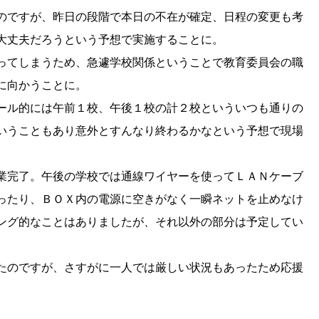
のですが、昨日の段階で本日の不在が確定、日程の変更も考
大丈夫だろうという予想で実施することに。
ってしまうため、急遽学校関係ということで教育委員会の職
に向かうことに。
ール的には午前１校、午後１校の計２校といういつも通りの
いうこともあり意外とすんなり終わるかなという予想で現場
業完了。午後の学校では通線ワイヤーを使ってＬＡＮケーブ
ったり、ＢＯＸ内の電源に空きがなく一瞬ネットを止めなけ
ング的なことはありましたが、それ以外の部分は予定してい
たのですが、さすがに一人では厳しい状況もあったため応援
。