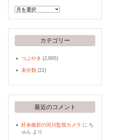
ア
ー
カ
イ
ブ
カテゴリー
つぶやき
(2,995)
未分類
(22)
最近のコメント
紆余曲折の河川監視カメラ
に
ち
ゅん
より