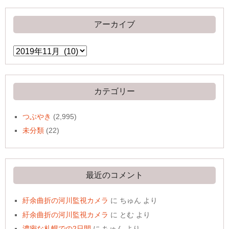
アーカイブ
ア
ー
カ
イ
ブ
カテゴリー
つぶやき
(2,995)
未分類
(22)
最近のコメント
紆余曲折の河川監視カメラ
に
ちゅん
より
紆余曲折の河川監視カメラ
に
とむ
より
濃密な札幌での2日間
に
ちゅん
より