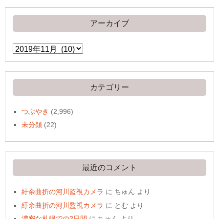
アーカイブ
ア
ー
カ
イ
ブ
カテゴリー
つぶやき
(2,996)
未分類
(22)
最近のコメント
紆余曲折の河川監視カメラ
に
ちゅん
より
紆余曲折の河川監視カメラ
に
とむ
より
濃密な札幌での2日間
に
ちゅん
より