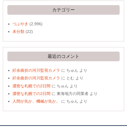
イ
ブ
カテゴリー
つぶやき
(2,996)
未分類
(22)
最近のコメント
紆余曲折の河川監視カメラ
に
ちゅん
より
紆余曲折の河川監視カメラ
に
とむ
より
濃密な札幌での2日間
に
ちゅん
より
濃密な札幌での2日間
に
東海地方の同業者
より
人間が先か、機械が先か。
に
ちゅん
より