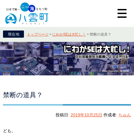
トップページ
>
にわかSEは大忙し！
>
禁断の道具？
禁断の道具？
投稿日:
2019年10月25日
作成者:
ちゅん
ども。