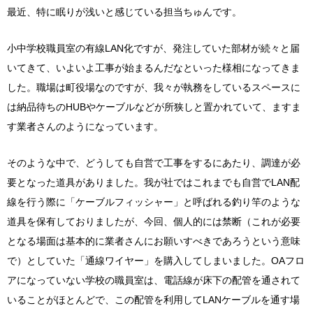
最近、特に眠りが浅いと感じている担当ちゅんです。
小中学校職員室の有線LAN化ですが、発注していた部材が続々と届
いてきて、いよいよ工事が始まるんだなといった様相になってきま
した。職場は町役場なのですが、我々が執務をしているスペースに
は納品待ちのHUBやケーブルなどが所狭しと置かれていて、ますま
す業者さんのようになっています。
そのような中で、どうしても自営で工事をするにあたり、調達が必
要となった道具がありました。我が社ではこれまでも自営でLAN配
線を行う際に「ケーブルフィッシャー」と呼ばれる釣り竿のような
道具を保有しておりましたが、今回、個人的には禁断（これが必要
となる場面は基本的に業者さんにお願いすべきであろうという意味
で）としていた「通線ワイヤー」を購入してしまいました。OAフロ
アになっていない学校の職員室は、電話線が床下の配管を通されて
いることがほとんどで、この配管を利用してLANケーブルを通す場