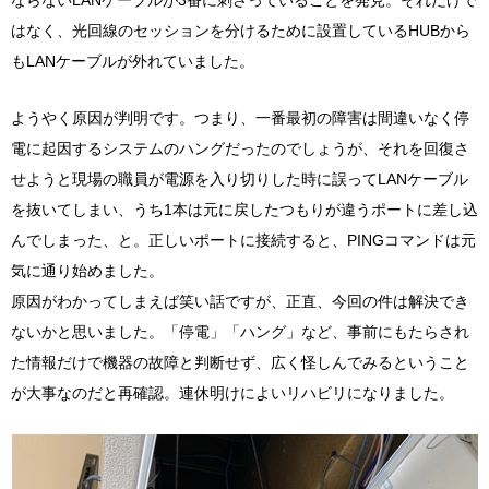
ならないLANケーブルが3番に刺さっていることを発見。それだけで
はなく、光回線のセッションを分けるために設置しているHUBから
もLANケーブルが外れていました。
ようやく原因が判明です。つまり、一番最初の障害は間違いなく停
電に起因するシステムのハングだったのでしょうが、それを回復さ
せようと現場の職員が電源を入り切りした時に誤ってLANケーブル
を抜いてしまい、うち1本は元に戻したつもりが違うポートに差し込
んでしまった、と。正しいポートに接続すると、PINGコマンドは元
気に通り始めました。
原因がわかってしまえば笑い話ですが、正直、今回の件は解決でき
ないかと思いました。「停電」「ハング」など、事前にもたらされ
た情報だけで機器の故障と判断せず、広く怪しんでみるということ
が大事なのだと再確認。連休明けによいリハビリになりました。