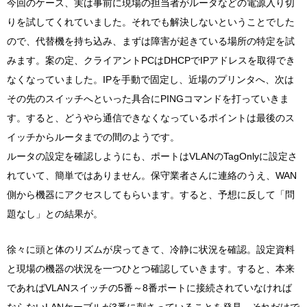
今回のケース、実は事前に現場の担当者がルータなどの電源入り切
りを試してくれていました。それでも解決しないということでした
ので、代替機を持ち込み、まずは障害が起きている場所の特定を試
みます。案の定、クライアントPCはDHCPでIPアドレスを取得でき
なくなっていました。IPを手動で固定し、近場のプリンタへ、次は
その先のスイッチへといった具合にPINGコマンドを打っていきま
す。すると、どうやら通信できなくなっているポイントは最後のス
イッチからルータまでの間のようです。
ルータの設定を確認しようにも、ポートはVLANのTagOnlyに設定さ
れていて、簡単ではありません。保守業者さんに連絡のうえ、WAN
側から機器にアクセスしてもらいます。すると、予想に反して「問
題なし」との結果が。
徐々に頭と体のリズムが戻ってきて、冷静に状況を確認。設定資料
と現場の機器の状況を一つひとつ確認していきます。すると、本来
であればVLANスイッチの5番～8番ポートに接続されていなければ