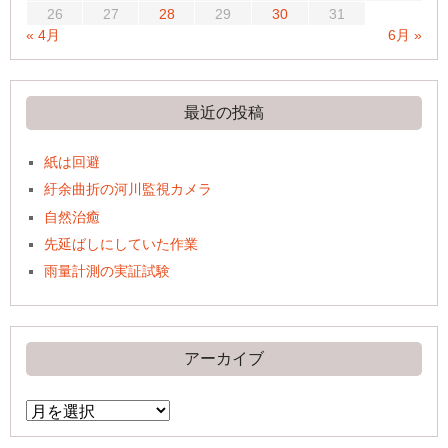
26
27
28
29
30
31
« 4月
6月 »
最近の投稿
紙は回避
紆余曲折の河川監視カメラ
自然治癒
先延ばしにしていた作業
雨量計測の実証試験
アーカイブ
ア
ー
カ