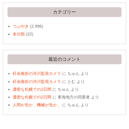
イ
ブ
カテゴリー
つぶやき
(2,996)
未分類
(22)
最近のコメント
紆余曲折の河川監視カメラ
に
ちゅん
より
紆余曲折の河川監視カメラ
に
とむ
より
濃密な札幌での2日間
に
ちゅん
より
濃密な札幌での2日間
に
東海地方の同業者
より
人間が先か、機械が先か。
に
ちゅん
より