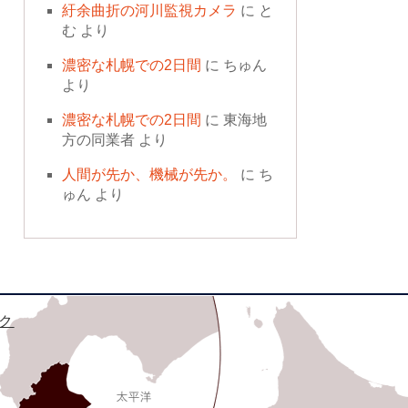
紆余曲折の河川監視カメラ
に
と
む
より
濃密な札幌での2日間
に
ちゅん
より
濃密な札幌での2日間
に
東海地
方の同業者
より
人間が先か、機械が先か。
に
ち
ゅん
より
ク