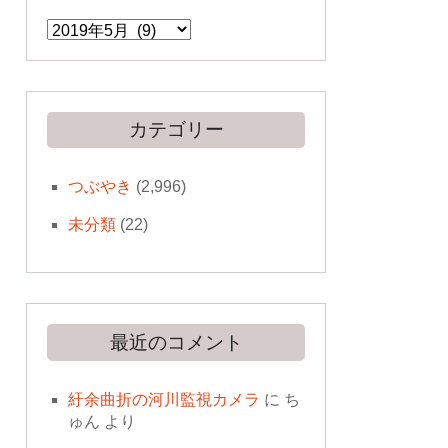
ア
ー
カ
イ
ブ
カテゴリー
つぶやき
(2,996)
未分類
(22)
最近のコメント
紆余曲折の河川監視カメラ
に
ち
ゅん
より