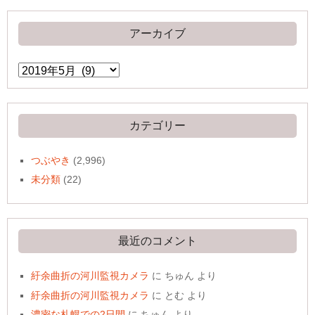
アーカイブ
ア
ー
カ
イ
ブ
カテゴリー
つぶやき
(2,996)
未分類
(22)
最近のコメント
紆余曲折の河川監視カメラ
に
ちゅん
より
紆余曲折の河川監視カメラ
に
とむ
より
濃密な札幌での2日間
に
ちゅん
より