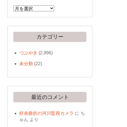
ア
ー
カ
イ
ブ
カテゴリー
つぶやき
(2,996)
未分類
(22)
最近のコメント
紆余曲折の河川監視カメラ
に
ち
ゅん
より