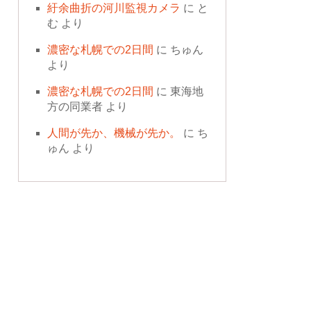
紆余曲折の河川監視カメラ
に
と
む
より
濃密な札幌での2日間
に
ちゅん
より
濃密な札幌での2日間
に
東海地
方の同業者
より
人間が先か、機械が先か。
に
ち
ゅん
より