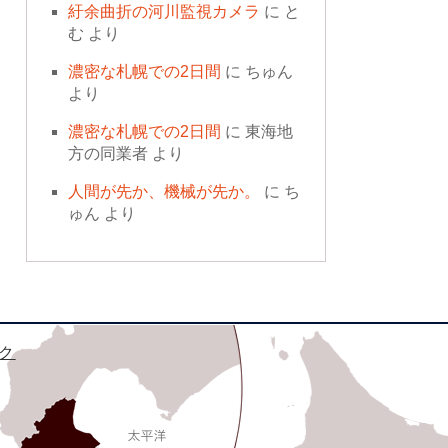
紆余曲折の河川監視カメラ
に
と
む
より
濃密な札幌での2日間
に
ちゅん
より
濃密な札幌での2日間
に
東海地
方の同業者
より
人間が先か、機械が先か。
に
ち
ゅん
より
ク