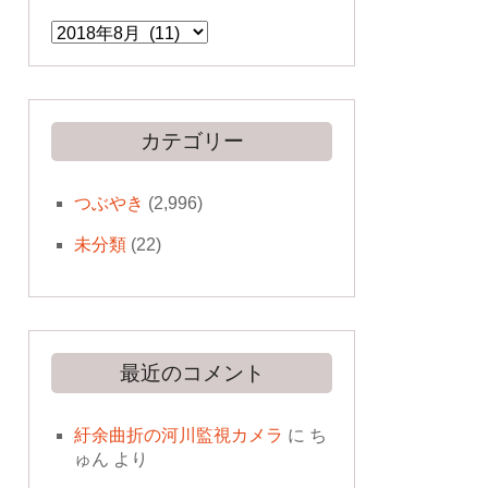
ア
ー
カ
イ
ブ
カテゴリー
つぶやき
(2,996)
未分類
(22)
最近のコメント
紆余曲折の河川監視カメラ
に
ち
ゅん
より