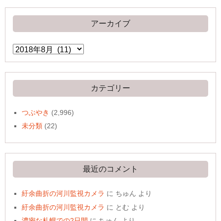
アーカイブ
ア
ー
カ
イ
ブ
カテゴリー
つぶやき
(2,996)
未分類
(22)
最近のコメント
紆余曲折の河川監視カメラ
に
ちゅん
より
紆余曲折の河川監視カメラ
に
とむ
より
濃密な札幌での2日間
に
ちゅん
より