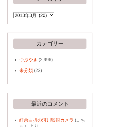
ア
ー
カ
イ
ブ
カテゴリー
つぶやき
(2,996)
未分類
(22)
最近のコメント
紆余曲折の河川監視カメラ
に
ち
ゅん
より