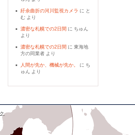
紆余曲折の河川監視カメラ
に
と
む
より
濃密な札幌での2日間
に
ちゅん
より
濃密な札幌での2日間
に
東海地
方の同業者
より
人間が先か、機械が先か。
に
ち
ゅん
より
ク