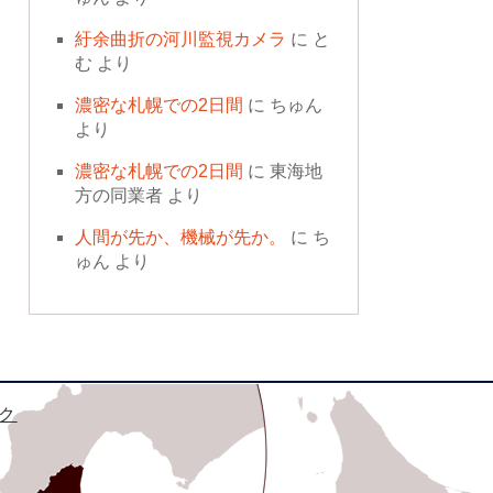
紆余曲折の河川監視カメラ
に
と
む
より
濃密な札幌での2日間
に
ちゅん
より
濃密な札幌での2日間
に
東海地
方の同業者
より
人間が先か、機械が先か。
に
ち
ゅん
より
ク