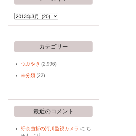
ア
ー
カ
イ
ブ
カテゴリー
つぶやき
(2,996)
未分類
(22)
最近のコメント
紆余曲折の河川監視カメラ
に
ち
ゅん
より