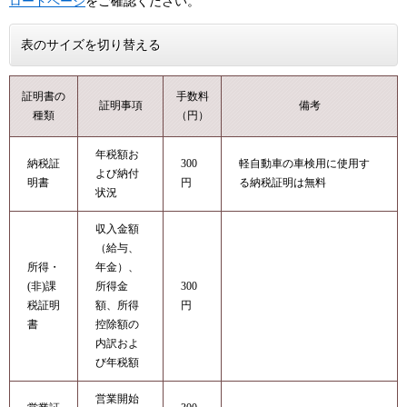
ロードページ
をご確認ください。
表のサイズを切り替える
証明書の
手数料
証明事項
備考
種類
（円）
年税額お
納税証
300
軽自動車の車検用に使用す
よび納付
明書
円
る納税証明は無料
状況
収入金額
（給与、
所得・
年金）、
(非)課
所得金
300
税証明
額、所得
円
書
控除額の
内訳およ
び年税額
営業開始