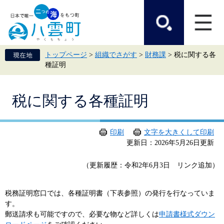
ペ
メ
ー
ニ
ジ
ュ
の
ー
先
を
頭
飛
トップページ
>
組織でさがす
>
財務課
>
税に関する各
で
ば
種証明
す。
し
て
本
本
文
税に関する各種証明
文
へ
印刷
文字を大きくして印刷
更新日：2026年5月26日更新
（更新履歴：令和2年6月3日 リンク追加）
税務証明窓口では、各種証明書（下表参照）の発行を行なっていま
す。
郵送請求も可能ですので、必要な物など詳しくは
申請書様式ダウン