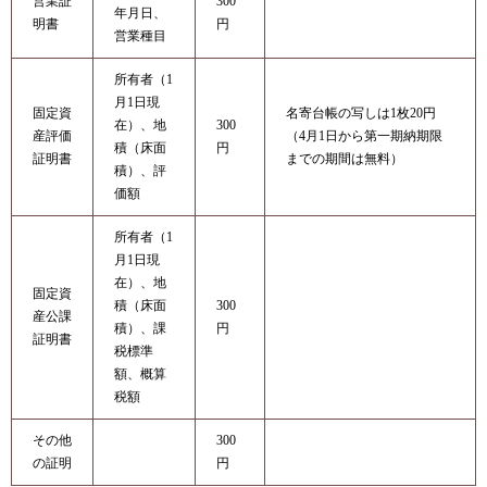
営業証
300
年月日、
明書
円
営業種目
所有者（1
月1日現
固定資
名寄台帳の写しは1枚20円
在）、地
300
産評価
（4月1日から第一期納期限
積（床面
円
証明書
までの期間は無料）
積）、評
価額
所有者（1
月1日現
在）、地
固定資
積（床面
300
産公課
積）、課
円
証明書
税標準
額、概算
税額
その他
300
の証明
円