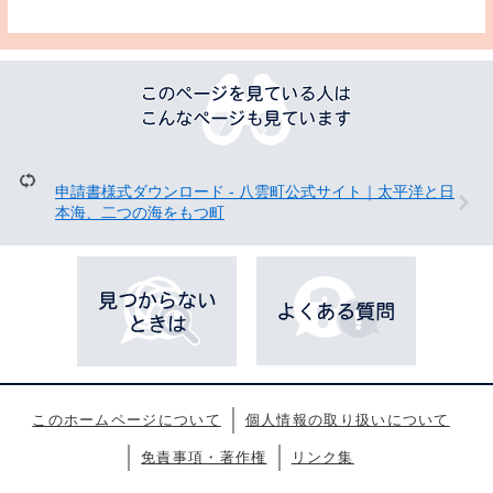
こ
の
ペ
ー
ジ
を
申請書様式ダウンロード - 八雲町公式サイト｜太平洋と日
見
本海、二つの海をもつ町
て
い
る
人
は
こ
ん
な
ペ
ー
このホームページについて
個人情報の取り扱いについて
ジ
も
免責事項・著作権
リンク集
見