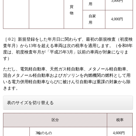
3,000円
用
貨
物
自家
4,000円
用
［※2］新規登録をした年月日に関わらず、最初の新規検査（初度検
査年月）から13年を超える車両は次の税率を適用します。（令和8年
度は、初度検査年月が「平成25年3月」以前の車両が対象になりま
す）
ただし、電気軽自動車、天然ガス軽自動車、メタノール軽自動車、
混合メタノール軽自動車およびガソリンを内燃機関の燃料として用
いる電力併用軽自動車ならびに被けん引自動車は重課の対象から除
きます。
表のサイズを切り替える
区分
税率
3輪のもの
4,600円