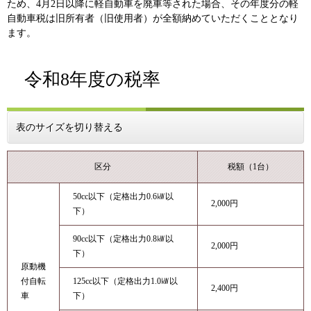
ため、4月2日以降に軽自動車を廃車等された場合、その年度分の軽
自動車税は旧所有者（旧使用者）が全額納めていただくこととなり
ます。
令和8年度の税率
表のサイズを切り替える
区分
税額（1台）
50cc以下（定格出力0.6㎾以
2,000円
下）
90cc以下（定格出力0.8㎾以
2,000円
下）
原動機
付自転
125cc以下（定格出力1.0㎾以
2,400円
車
下）