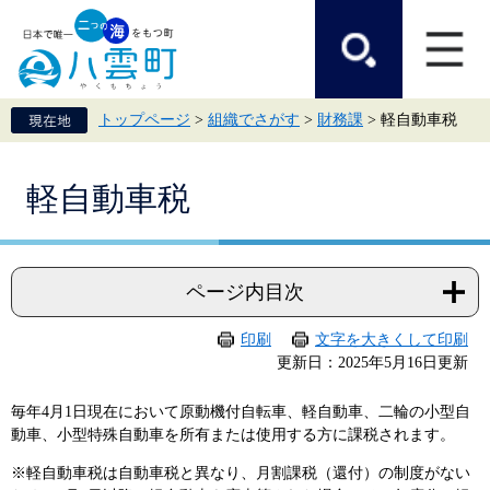
ペ
メ
ー
ニ
ジ
ュ
の
ー
先
を
頭
飛
トップページ
>
組織でさがす
>
財務課
>
軽自動車税
で
ば
す。
し
て
本
本
軽自動車税
文
文
へ
ページ内目次
印刷
文字を大きくして印刷
更新日：2025年5月16日更新
毎年4月1日現在において原動機付自転車、軽自動車、二輪の小型自
動車、小型特殊自動車を所有または使用する方に課税されます。
※軽自動車税は自動車税と異なり、月割課税（還付）の制度がない