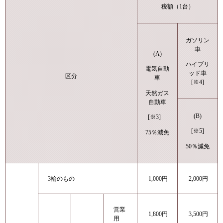
税額（1台）
ガソリン
車
(A)
ハイブリ
電気自動
ッド車
区分
車
[※4]
天然ガス
自動車
(B)
[※3]
[※5]
75％減免
50％減免
3輪のもの
1,000円
2,000円
営業
1,800円
3,500円
用