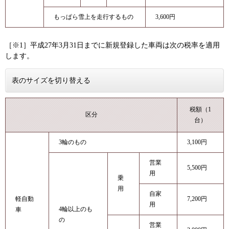
もっぱら雪上を走行するもの
3,600円
［※1］平成27年3月31日までに新規登録した車両は次の税率を適用
します。
表のサイズを切り替える
税額（1
区分
台）
3輪のもの
3,100円
営業
5,500円
用
乗
用
自家
軽自動
7,200円
用
4輪以上のも
車
の
営業