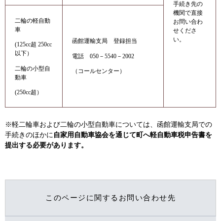
手続き先の
機関で直接
二輪の軽自動
お問い合わ
車
せくださ
い。
函館運輸支局 登録担当
(125cc超 250cc
以下）
電話 050－5540－2002
二輪の小型自
（コールセンター）
動車
(250cc超）
※軽二輪車および二輪の小型自動車については、函館運輸支局での
手続きのほかに
自家用自動車協会を通じて町へ軽自動車税申告書を
提出する必要があります。
このページに関するお問い合わせ先