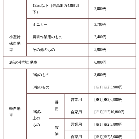
125cc以下（最高出力4.0㎾以
2,000円
下）
ミニカー
3,700円
小型特
農耕作業用のもの
2,400円
殊自動
その他のもの
5,900円
車
2輪の小型自動車
6,000円
2輪のもの
3,600円
3輪のもの
[※1][※2]3,900円
営業用
[※1][※2]6,900円
乗
軽自動
用
4輪以
自家用
[※1][※2]10,800円
車
上の
営業用
[※1][※2]3,800円
もの
貨
物
自家用
[※1][※2]5,000円