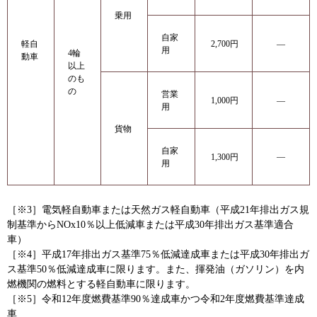
乗用
自家
軽自
2,700円
―
用
4輪
動車
以上
のも
の
営業
1,000円
―
用
貨物
自家
―
1,300円
用
［※3］電気軽自動車または天然ガス軽自動車（平成21年排出ガス規
制基準からNOx10％以上低減車または平成30年排出ガス基準適合
車）
［※4］平成17年排出ガス基準75％低減達成車または平成30年排出ガ
ス基準50％低減達成車に限ります。また、揮発油（ガソリン）を内
燃機関の燃料とする軽自動車に限ります。
［※5］令和12年度燃費基準90％達成車かつ令和2年度燃費基準達成
車