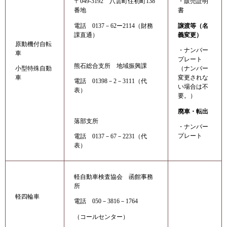
〒049-3192 八雲町住初町138
・販売証明
番地
書
電話 0137－62ー2114（財務
譲渡等（名
課直通）
義変更）
原動機付自転
・ナンバー
車
プレート
熊石総合支所 地域振興課
（ナンバー
小型特殊自動
変更されな
車
電話 01398－2－3111（代
い場合は不
表）
要。）
廃車・転出
落部支所
・ナンバー
プレート
電話 0137－67－2231（代
表
）
軽自動車検査協会 函館事務
所
軽四輪車
電話 050－3816－1764
（コールセンター）