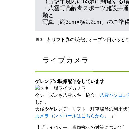
（当該年度内に65歳に到達する
・八雲町高齢者スポーツ施設共通
類と
写真（縦3cm×横2.2cm）のご
※3 各リフト券の販売はオープン日からと
ライブカメラ
ゲレンデの映像配信をしています
今シーズンも八雲スキー協会、
八雲パソコン
した。
天候やゲレンデ・リフト・駐車場等の利用状
カメラコントロールはこちらから。
【プライバシー、肖像権への対策について】