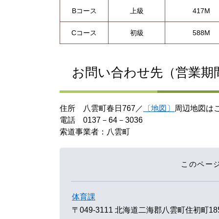
Bコース
上級
417M
Cコース
初級
588M
お問い合わせ先（営業期
住所 八雲町春日767／
〔地図〕
周辺地図は
電話 0137－64－3036
索道事業者：八雲町
このペー
体育課
〒049-3111
北海道二海郡八雲町住初町18