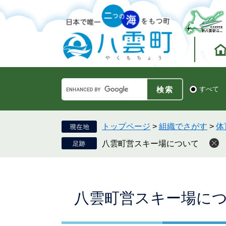
ペ
メ
ー
ニ
ジ
ュ
の
ー
先
を
頭
飛
で
ば
す。
し
Google
て
検
すべて
カ
索
本
ス
対
文
タ
象
へ
ム
トップページ
>
組織でさがす
>
体
検
八雲町営スキー場について
索
本
八雲町営スキー場に
文