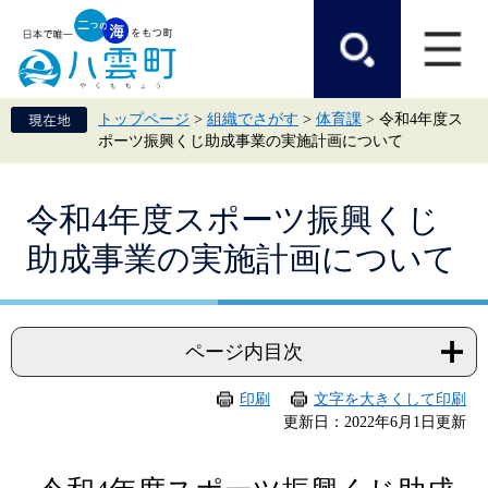
ペ
メ
ー
ニ
ジ
ュ
の
ー
先
を
頭
飛
トップページ
>
組織でさがす
>
体育課
>
令和4年度ス
で
ば
ポーツ振興くじ助成事業の実施計画について
す。
し
て
本
本
文
令和4年度スポーツ振興くじ
文
へ
助成事業の実施計画について
ページ内目次
印刷
文字を大きくして印刷
更新日：2022年6月1日更新