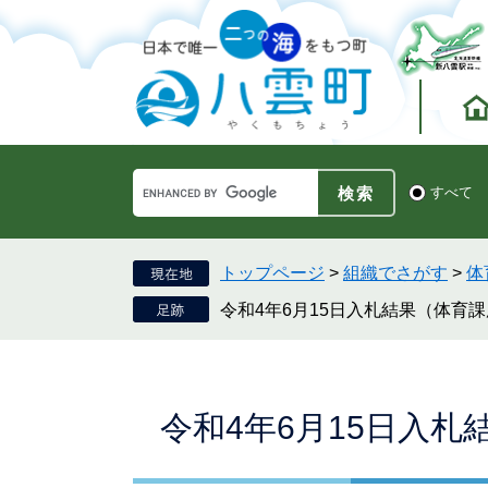
ペ
メ
ー
ニ
ジ
ュ
の
ー
先
を
頭
飛
で
ば
す。
し
Google
て
検
すべて
カ
索
本
ス
対
文
タ
象
へ
ム
トップページ
>
組織でさがす
>
体
検
令和4年6月15日入札結果（体育
索
本
令和4年6月15日入
文