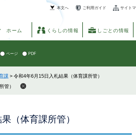
本文へ
ご利用ガイド
サイトマ
ホーム
くらしの情報
しごとの情報
ページ
PDF
育課
>
令和4年6月15日入札結果（体育課所管）
課所管）
札結果（体育課所管）