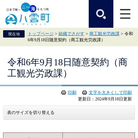
ペ
メ
ー
ニ
ジ
ュ
の
ー
先
を
頭
飛
トップページ
>
組織でさがす
>
商工観光労政課
>
令和
で
ば
6年9月18日随意契約（商工観光労政課）
す。
し
て
本
本
文
令和6年9月18日随意契約（商
文
へ
工観光労政課）
印刷
文字を大きくして印刷
更新日：2024年9月18日更新
表のサイズを切り替える