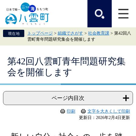
ペ
メ
ー
ニ
ジ
ュ
の
ー
先
を
頭
飛
トップページ
>
組織でさがす
>
社会教育課
>
第42回八
で
ば
雲町青年問題研究集会を開催します
す。
し
て
本
本
文
第42回八雲町青年問題研究集
文
へ
会を開催します
ページ内目次
印刷
文字を大きくして印刷
更新日：2026年2月4日更新