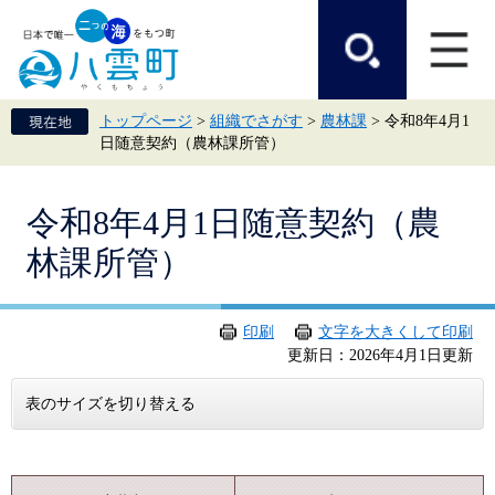
ペ
メ
ー
ニ
ジ
ュ
の
ー
先
を
頭
飛
トップページ
>
組織でさがす
>
農林課
>
令和8年4月1
で
ば
日随意契約（農林課所管）
す。
し
て
本
本
文
令和8年4月1日随意契約（農
文
へ
林課所管）
印刷
文字を大きくして印刷
更新日：2026年4月1日更新
表のサイズを切り替える