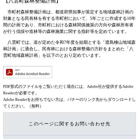
【八雲町森林整備計画】
市町村森林整備計画は、都道府県知事が策定する地域森林計画の
対象となる民有林を有する市町村において、5年ごとに作成する10年
間の計画であり、市町村における森林関係施策の方向や森林所有者
が行う伐採や造林等の森林施業に関する指針等を定めています。
八雲町では、道が定めた令和7年度を始期とする「渡島檜山地域森
林計画」に適合し、民有林における森林整備の方針をまとめた「八
雲町地域森林計画」を以下のとおり定めています。
PDF形式のファイルをご覧いただく場合には、Adobe社が提供するAdobe
Readerが必要です。
Adobe Readerをお持ちでない方は、バナーのリンク先からダウンロードし
てください。（無料）
このページに関するお問い合わせ先