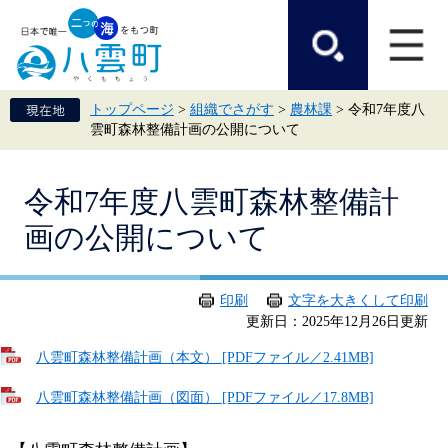
ペ
メ
ー
ニ
ジ
ュ
の
ー
先
を
頭
飛
トップページ
>
組織でさがす
>
農林課
>
令和7年度八
で
ば
雲町森林整備計画の公開について
す。
し
て
本
本
文
令和7年度八雲町森林整備計
文
へ
画の公開について
印刷
文字を大きくして印刷
更新日：2025年12月26日更新
八雲町森林整備計画（本文） [PDFファイル／2.41MB]
八雲町森林整備計画（図面） [PDFファイル／17.8MB]