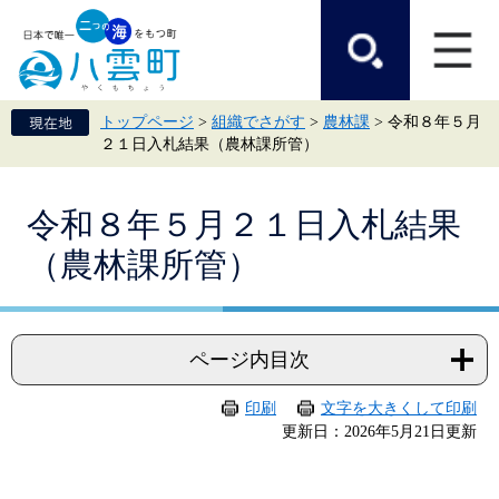
ペ
メ
ー
ニ
ジ
ュ
の
ー
先
を
頭
飛
トップページ
>
組織でさがす
>
農林課
>
令和８年５月
で
ば
２１日入札結果（農林課所管）
す。
し
て
本
本
文
令和８年５月２１日入札結果
文
へ
（農林課所管）
ページ内目次
印刷
文字を大きくして印刷
更新日：2026年5月21日更新