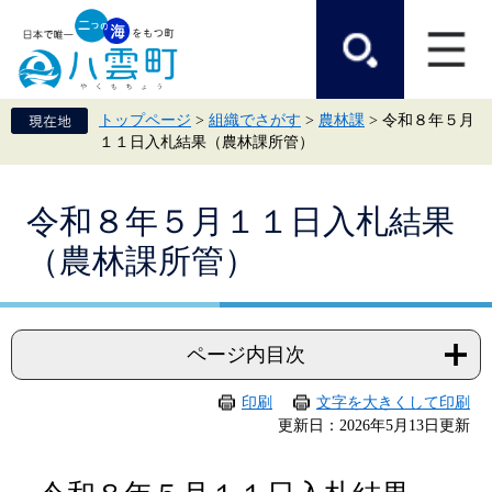
ペ
メ
ー
ニ
ジ
ュ
の
ー
先
を
頭
飛
トップページ
>
組織でさがす
>
農林課
>
令和８年５月
で
ば
１１日入札結果（農林課所管）
す。
し
て
本
本
文
令和８年５月１１日入札結果
文
へ
（農林課所管）
ページ内目次
印刷
文字を大きくして印刷
更新日：2026年5月13日更新