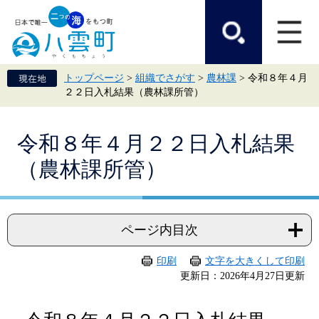
ペ
メ
ー
ニ
ジ
ュ
の
ー
先
を
頭
飛
トップページ
>
組織でさがす
>
農林課
>
令和８年４月
で
ば
２２日入札結果（農林課所管）
す。
し
て
本
本
文
令和８年４月２２日入札結果
文
へ
（農林課所管）
ページ内目次
印刷
文字を大きくして印刷
更新日：2026年4月27日更新