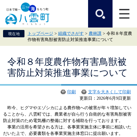
ペ
メ
ー
ニ
ジ
ュ
の
ー
先
を
頭
飛
トップページ
>
組織でさがす
>
農林課
>
令和８年度農
で
ば
作物有害鳥獣被害防止対策推進事業について
す。
し
て
本
本
文
令和８年度農作物有害鳥獣被
文
へ
害防止対策推進事業について
印刷
文字を大きくして印刷
更新日：2026年6月9日更新
昨今、ヒグマやエゾシカによる農作物への被害が年々増加してい
ることから、八雲町では、農業者が自ら行う自衛的な有害鳥獣被害
防止対策のため電気柵の整備に対する補助を行っております。
事業の活用を希望される方は、各事業実施主体に事前に相談いた
だいた上で、必要書類を各事業実施主体窓口に提出願います。