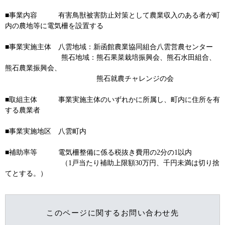
■事業内容 有害鳥獣被害防止対策として農業収入のある者が町
内の農地等に電気柵を設置する
■事業実施主体 八雲地域：新函館農業協同組合八雲営農センター
熊石地域：熊石果菜栽培振興会、熊石水田組合、
熊石農業振興会、
熊石就農チャレンジの会
■取組主体 事業実施主体のいずれかに所属し、町内に住所を有
する農業者
■事業実施地区 八雲町内
■補助率等 電気柵整備に係る税抜き費用の2分の1以内
（1戸当たり補助上限額30万円、千円未満は切り捨
てとする。）
このページに関するお問い合わせ先