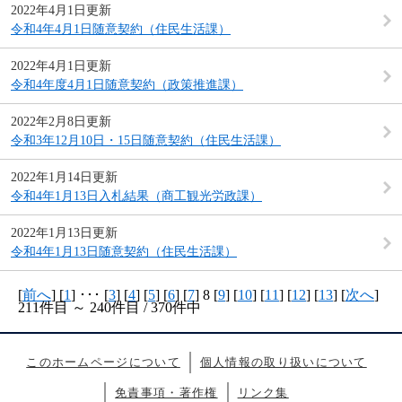
2022年4月1日更新
令和4年4月1日随意契約（住民生活課）
2022年4月1日更新
令和4年度4月1日随意契約（政策推進課）
2022年2月8日更新
令和3年12月10日・15日随意契約（住民生活課）
2022年1月14日更新
令和4年1月13日入札結果（商工観光労政課）
2022年1月13日更新
令和4年1月13日随意契約（住民生活課）
[
前へ
] [
1
] ･･･ [
3
] [
4
] [
5
] [
6
] [
7
] 8 [
9
] [
10
] [
11
] [
12
] [
13
] [
次へ
]
211件目 ～ 240件目 / 370件中
このホームページについて
個人情報の取り扱いについて
免責事項・著作権
リンク集