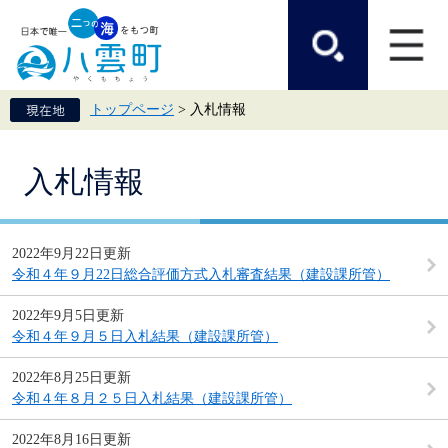
ペ
メ
ー
ニ
ジ
ュ
の
ー
先
を
頭
飛
トップページ
>
入札情報
で
ば
す。
し
て
本
本
入札情報
文
文
へ
2022年9月22日更新
令和４年９月22日総合評価方式入札審査結果（建設課所管）
2022年9月5日更新
令和４年９月５日入札結果（建設課所管）
2022年8月25日更新
令和４年８月２５日入札結果（建設課所管）
2022年8月16日更新