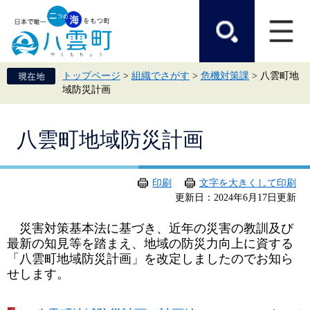
ペ
メ
ー
ニ
ジ
ュ
の
ー
先
を
頭
飛
トップページ
>
組織でさがす
>
危機対策課
>
八雲町地
で
ば
域防災計画
す。
し
て
本
本
文
八雲町地域防災計画
文
へ
印刷
文字を大きくして印刷
更新日：2024年6月17日更新
災害対策基本法に基づき、近年の災害の教訓及び
最新の知見等を踏まえ、地域の防災力向上に資する
「八雲町地域防災計画」を改定しましたのでお知ら
せします。