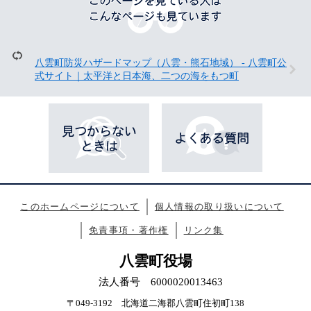
の
ペ
ー
ジ
を
八雲町防災ハザードマップ（八雲・熊石地域） - 八雲町公
見
式サイト｜太平洋と日本海、二つの海をもつ町
て
い
る
人
は
こ
ん
な
ペ
ー
このホームページについて
個人情報の取り扱いについて
ジ
も
免責事項・著作権
リンク集
見
て
八雲町役場
い
ま
法人番号 6000020013463
す
〒049-3192 北海道二海郡八雲町住初町138