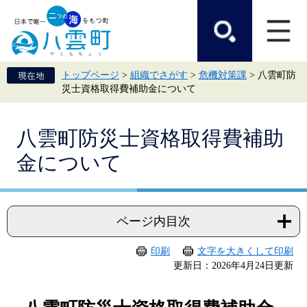
ペ
メ
ー
ニ
ジ
ュ
の
ー
先
を
頭
飛
トップページ
>
組織でさがす
>
危機対策課
>
八雲町防
で
ば
災士資格取得費補助金について
す。
し
て
本
本
文
八雲町防災士資格取得費補助
文
へ
金について
ページ内目次
印刷
文字を大きくして印刷
更新日：2026年4月24日更新