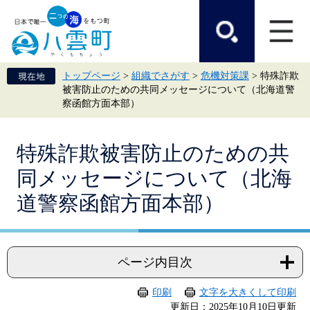
ペ
メ
ー
ニ
ジ
ュ
の
ー
先
を
頭
飛
トップページ
>
組織でさがす
>
危機対策課
>
特殊詐欺
で
ば
被害防止のための共同メッセージについて（北海道警
す。
し
察函館方面本部）
て
本
文
本
へ
特殊詐欺被害防止のための共
文
同メッセージについて（北海
道警察函館方面本部）
ページ内目次
印刷
文字を大きくして印刷
更新日：2025年10月10日更新