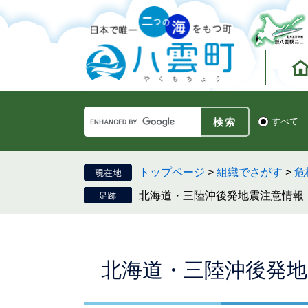
ペ
メ
ー
ニ
ジ
ュ
の
ー
先
を
頭
飛
で
ば
す。
し
Google
て
検
すべて
カ
索
本
ス
対
文
タ
象
へ
ム
トップページ
>
組織でさがす
>
危
検
北海道・三陸沖後発地震注意情報
索
本
北海道・三陸沖後発地
文