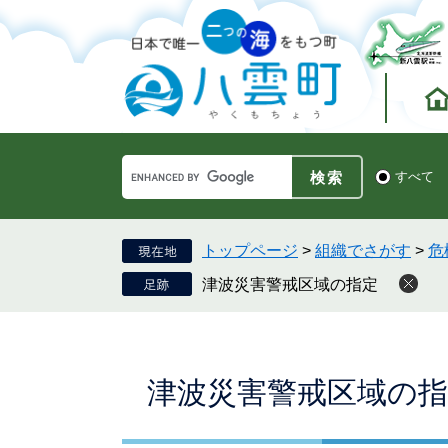
ペ
メ
ー
ニ
ジ
ュ
の
ー
先
を
頭
飛
で
ば
す。
し
Google
て
検
すべて
カ
索
本
ス
対
文
タ
象
へ
ム
トップページ
>
組織でさがす
>
危
検
津波災害警戒区域の指定
索
本
津波災害警戒区域の指
文