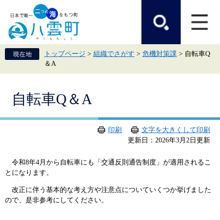
ペ
メ
ー
ニ
ジ
ュ
の
ー
先
を
頭
飛
トップページ
>
組織でさがす
>
危機対策課
>
自転車Q
で
ば
＆A
す。
し
て
本
本
文
自転車Q＆A
文
へ
印刷
文字を大きくして印刷
更新日：2026年3月2日更新
令和8年4月から自転車にも「交通反則通告制度」が適用されるこ
とになります。
改正に伴う基本的な考え方や注意点についていくつか挙げました
ので、是非参考にしてください。