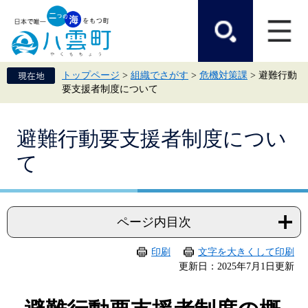
ペ
メ
ー
ニ
ジ
ュ
の
ー
先
を
頭
飛
トップページ
>
組織でさがす
>
危機対策課
>
避難行動
で
ば
要支援者制度について
す。
し
て
本
本
文
避難行動要支援者制度につい
文
へ
て
ページ内目次
印刷
文字を大きくして印刷
更新日：2025年7月1日更新