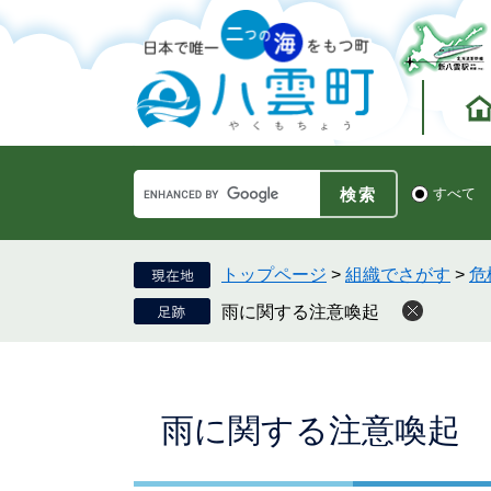
ペ
メ
ー
ニ
ジ
ュ
の
ー
先
を
頭
飛
で
ば
す。
し
Google
て
検
すべて
カ
索
本
ス
対
文
タ
象
へ
ム
トップページ
>
組織でさがす
>
危
検
雨に関する注意喚起
索
本
雨に関する注意喚起
文