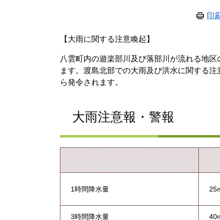
印
【大雨に関する注意喚起】
八雲町内の遊楽部川及び落部川が流れる地区
ます。渡島北部での大雨及び洪水に関する注
ら発令されます。
大雨注意報・警報
1時間降水量
2
3時間降水量
4